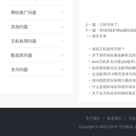
网站推广问题
上一篇：已经没有了。
其他问题
下一篇：
MObi域名WAp建站指
>> 相关文章
主机租用问题
虚拟主机如何升级？
数据库问题
关于我司域名修改解析后的
java主机常见问题(jsp版本)
如何获得购买企业邮局的赠
支付问题
企业邮局V5.0网页登录代码
请问我想把在新网注册的域
什么是国际域名和国内域名
关于会员间余款转移的规定
关于我们
|
联系我们
|
付款
Copyright © 2002-2016 千行数码, 