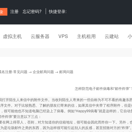
注册
忘记密码?
快捷登录:
虚拟主机
云服务器
VPS
主机租用
云建站
域名注册-常见问题
→
企业邮局问题
→ 邮局问题
怎样防范电子邮件病毒和“邮件炸弹”
轻易打开陌生人来信中的附件文件。当收到陌生人寄来的一些自称为不可不看的有趣东西时
程序文件。对于比较熟悉、了解的朋友们寄来的信，如果其信中夹带了程序附件，但是
，很可能他也不知道电脑已经染上了病毒。例如“Happy99病毒”就是这样的，它自
件炸弹”要注意以下三点：
在网上得罪人，否则，对方知道你的信箱地址，很可能会因此而炸你一下。另外，也
为是垃圾邮件之类的东西，因为这样很可能引起别人的反感，甚至招致对方的“炸弹”