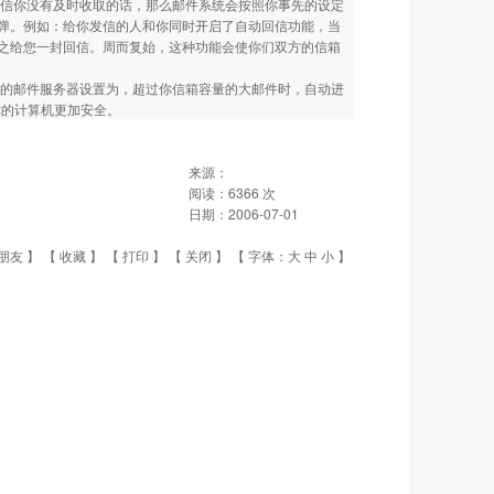
信你没有及时收取的话，那么邮件系统会按照你事先的设定
弹。例如：给你发信的人和你同时开启了自动回信功能，当
之给您一封回信。周而复始，这种功能会使你们双方的信箱
的邮件服务器设置为，超过你信箱容量的大邮件时，自动进
你的计算机更加安全。
来源：
阅读：
6366
次
日期：
2006-07-01
朋友
】 【
收藏
】 【
打印
】 【
关闭
】 【 字体：
大
中
小
】