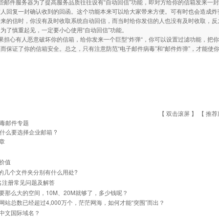
邮件服务器为了提高服务品质往往设有“自动回信”功能，即对方给你的信箱发来一封
信人回复一封确认收到的回函。这个功能本来可以给大家带来方便。可有时也会造成炸
发来的信时，你没有及时收取系统自动回信，而当时给你发信的人也没有及时收取，反
为了慎重起见，一定要小心使用“自动回信”功能。
担心有人恶意破坏你的信箱，给你发来一个巨型“炸弹“，你可以设置过滤功能，把你
而保证了你的信箱安全。总之，只有注意防范“电子邮件病毒”和“邮件炸弹”，才能使
【 双击滚屏 】 【
推荐
毒邮件专题
什么要选择企业邮箱 ?
章
价值
里的几个文件夹分别有什么用处?
名注册常见问题及解答
要那么大的空间，10M、20M就够了，多少钱呢？
网站总数已经超过4,000万个，茫茫网海，如何才能“突围”而出？
中文国际域名？