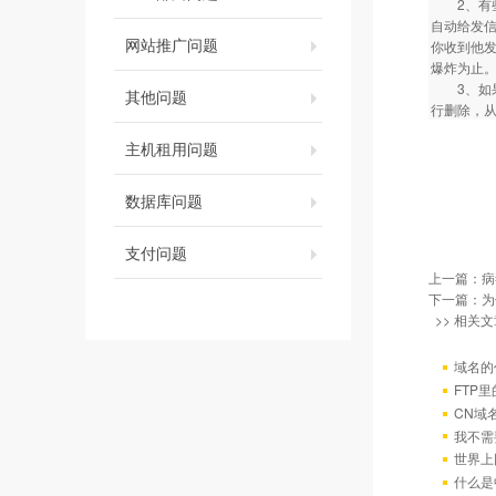
2、有些
自动给发
网站推广问题
你收到他
爆炸为止。
3、如果
其他问题
行删除，从
主机租用问题
数据库问题
支付问题
上一篇：
病
下一篇：
为
>> 相关文
域名的
FTP
CN域
我不需
世界上
什么是