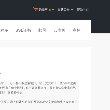
购物车
最新公告
帮助中心
0
小程序
SSL证书
邮局
云虚机
商标
？
，千万不要不假思索地打开它，尤其对于一些“.exe”之类
他没有在信中提到，也不要轻易运行，因为有些病毒是自己
动复制，跟着邮件走。
不要在网上到处乱贴你的网页地址或直接向陌生人发送有可
。