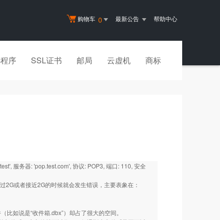
购物车
最新公告
帮助中心
0
小程序
SSL证书
邮局
云虚机
商标
务器: 'pop.test.com', 协议: POP3, 端口: 110, 安全
文件夹超过2G或者接近2G的时候就会发生错误，主要表象在：
（比如说是“收件箱.dbx”）却占了很大的空间。