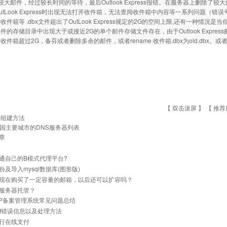
较大邮件，经过较长时间的等待，最后Outlook Express报错。在服务器上删除
utLook Express时出现无法打开收件箱，无法查阅收件箱中内容等一系列问题（错误
收件箱等 .dbx文件超出了OutLook Express规定的2G的空间上限,还有一种情
件的存储目录中出现大于或接近2G的单个邮件存储文件存在，由于Outlook Expr
收件箱超过2G，备芬或者删除多余的邮件，或者rename 收件箱.dbx为old.db
【 双击滚屏 】 【
推荐
IS组建方法
国主要城市的DNS服务器列表
章
通自己的B模式代理平台?
份及导入mysql数据库(图形版)
现在购买了一定容量的邮箱，以后还可以扩容吗？
服务器托管？
与IP备案管理系统常见问题总结
net错误信息以及处理方法
行在线支付