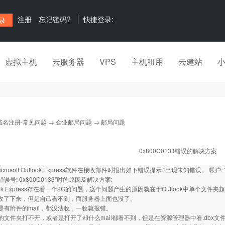
注册
忘记密码?
快捷登录:
虚拟主机
云服务器
VPS
主机租用
云建站
域名注册-常见问题
→
企业邮局问题
→ 邮局问题
0x800C0133错误的解决方案
rosoft Outlook Express软件在接收邮件时报出如下错误提示:"出现未知错误。 帐户: 'test', 服
否, 错误号: 0x800C0133"时的原因及解决方案:
look Express存在着一个2G的问题，这个问题产生的原因就在于Outlook中单个
il收了下来，但是自己看不到；而服务器上面也没了。
是有附件的mail，都没法收，一收就报错。
的文件夹打不开，或者是打开了却什么mail都看不到，但是在资源管理器中看.dbx文件