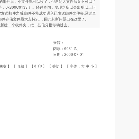
了较大的邮件后，小文件就可以收了，但遇到大文件后又不可以了
号：0x800C0133 ）。经过查询，发现之所以会出现以上问
况是当你发送邮件之后,邮件不能成功进入已发送邮件文件夹,经过查
ess邮件存储文件最大支持2G，因此判断问题出在这里了。
x。或者新建一个收件夹，把一些信分批移动过去。
来源：
阅读：
6931
次
日期：
2006-07-01
朋友
】 【
收藏
】 【
打印
】 【
关闭
】 【 字体：
大
中
小
】