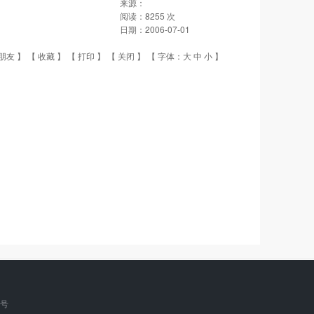
来源：
阅读：
8255
次
日期：
2006-07-01
朋友
】 【
收藏
】 【
打印
】 【
关闭
】 【 字体：
大
中
小
】
8号