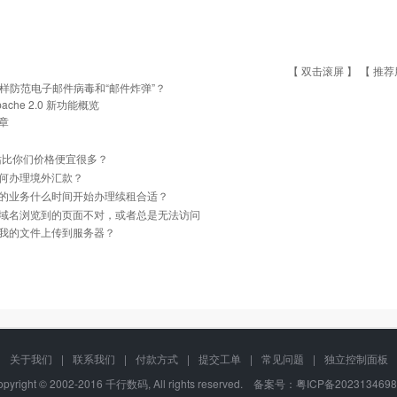
【 双击滚屏 】 【
推荐
样防范电子邮件病毒和“邮件炸弹”？
pache 2.0 新功能概览
章
站比你们价格便宜很多？
何办理境外汇款？
的业务什么时间开始办理续租合适？
域名浏览到的页面不对，或者总是无法访问
我的文件上传到服务器？
关于我们
|
联系我们
|
付款方式
|
提交工单
|
常见问题
|
独立控制面板
opyright © 2002-2016 千行数码, All rights reserved. 备案号：
粤ICP备202313469